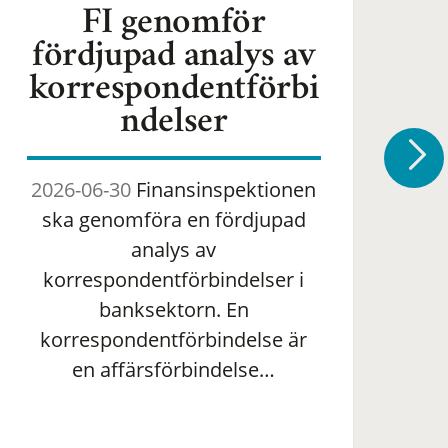
FI genomför
fördjupad analys av
korrespondentförbi
ndelser
2026-06-30
Finansinspektionen
2
ska genomföra en fördjupad
om 
analys av
ha
korrespondentförbindelser i
banksektorn. En
om
korrespondentförbindelse är
en affärsförbindelse…