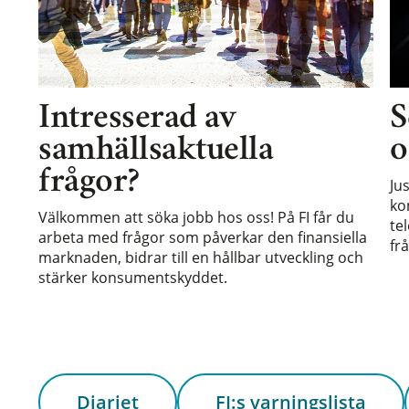
Intresserad av
S
samhällsaktuella
o
frågor?
Ju
ko
Välkommen att söka jobb hos oss! På FI får du
te
arbeta med frågor som påverkar den finansiella
frå
marknaden, bidrar till en hållbar utveckling och
stärker konsumentskyddet.
Diariet
FI:s varningslista