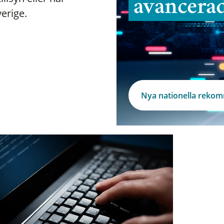
avancera
verige.
Nya nationella reko