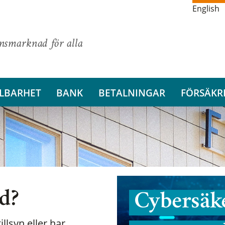
English
ansmarknad för alla
LBARHET
BANK
BETALNINGAR
FÖRSÄKR
nd?
Cybersäke
illsyn eller har