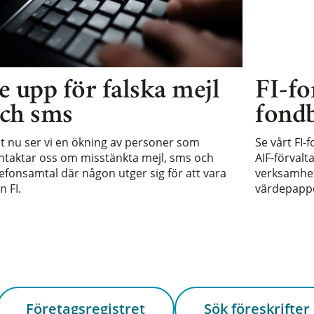
e upp för falska mejl
FI-fo
ch sms
fondb
st nu ser vi en ökning av personer som
Se vårt FI-
ntaktar oss om misstänkta mejl, sms och
AIF-förvalt
lefonsamtal där någon utger sig för att vara
verksamhet 
n FI.
värdepappe
Företagsregistret
Sök föreskrifter 