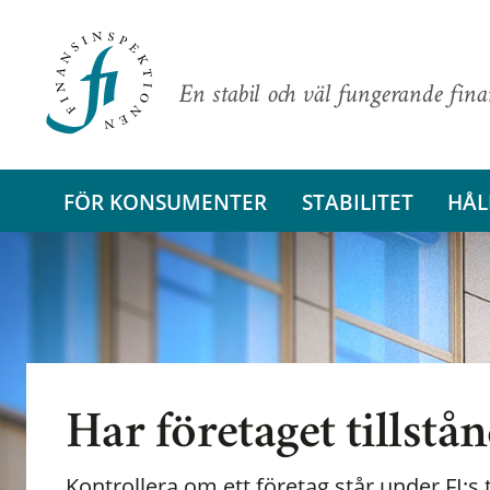
En stabil och väl fungerande fin
FÖR KONSUMENTER
STABILITET
HÅL
Har företaget tillstå
Kontrollera om ett företag står under FI:s t