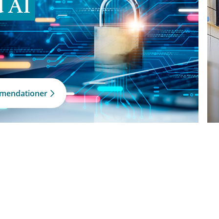
d AI
mmendationer