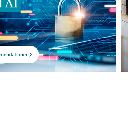
d AI
mmendationer