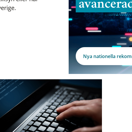
avancera
verige.
Nya nationella reko