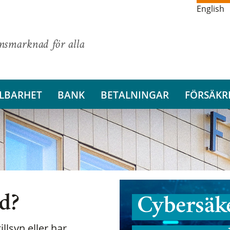
English
ansmarknad för alla
LBARHET
BANK
BETALNINGAR
FÖRSÄKR
nd?
Cybersäke
illsyn eller har