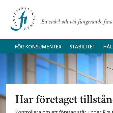
En stabil och väl fungerande fin
FÖR KONSUMENTER
STABILITET
HÅL
Har företaget tillstå
Kontrollera om ett företag står under FI:s t