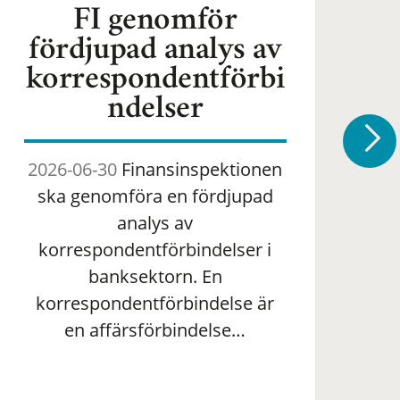
FI genomför
fördjupad analys av
korrespondentförbi
ndelser
2026-06-30
Finansinspektionen
2
ska genomföra en fördjupad
om 
analys av
ha
korrespondentförbindelser i
banksektorn. En
om
korrespondentförbindelse är
en affärsförbindelse…