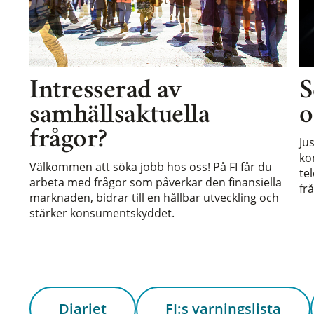
Intresserad av
S
samhällsaktuella
o
frågor?
Ju
ko
Välkommen att söka jobb hos oss! På FI får du
te
arbeta med frågor som påverkar den finansiella
frå
marknaden, bidrar till en hållbar utveckling och
stärker konsumentskyddet.
Diariet
FI:s varningslista