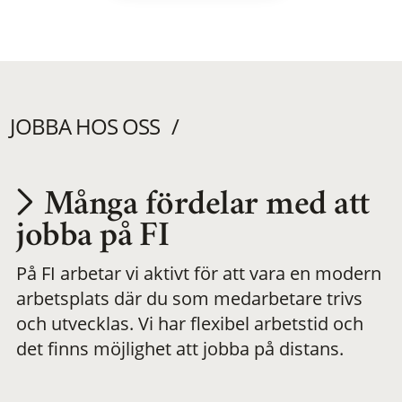
JOBBA HOS OSS
Många fördelar med att
Utvecklas på en
jobba på FI
På FI arbetar vi aktivt för att vara en modern
meningsfull och
arbetsplats där du som medarbetare trivs
och utvecklas. Vi har flexibel arbetstid och
flexibel
det finns möjlighet att jobba på distans.
arbetsplats