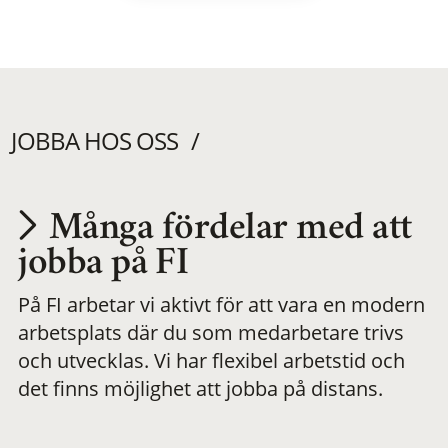
JOBBA HOS OSS
Många fördelar med att
Utvecklas på en
jobba på FI
På FI arbetar vi aktivt för att vara en modern
meningsfull och
arbetsplats där du som medarbetare trivs
och utvecklas. Vi har flexibel arbetstid och
flexibel
det finns möjlighet att jobba på distans.
arbetsplats