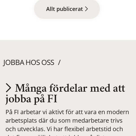
Allt publicerat
JOBBA HOS OSS
Många fördelar med att
Utvecklas på en
jobba på FI
På FI arbetar vi aktivt för att vara en modern
meningsfull och
arbetsplats där du som medarbetare trivs
och utvecklas. Vi har flexibel arbetstid och
flexibel