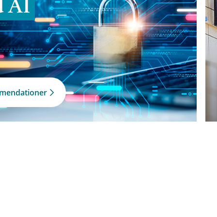
d AI
mmendationer