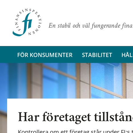
En stabil och väl fungerande fin
FÖR KONSUMENTER
STABILITET
HÅL
Har företaget tillstå
Kontrollera om ett företag står under FI:s t