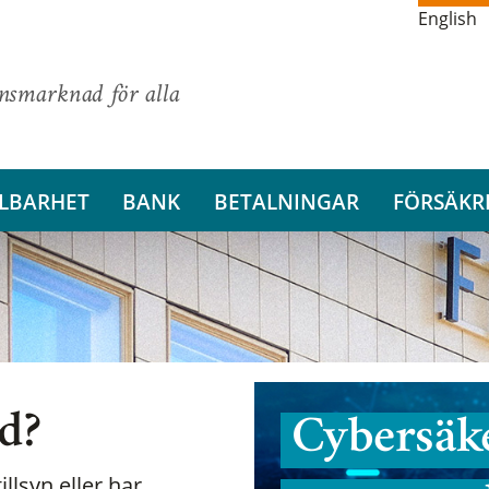
English
ansmarknad för alla
LBARHET
BANK
BETALNINGAR
FÖRSÄKR
nd?
Cybersäke
illsyn eller har