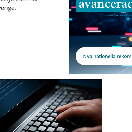
avancera
verige.
Nya nationella reko