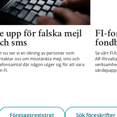
e upp för falska mejl
FI-fo
ch sms
fondb
st nu ser vi en ökning av personer som
Se vårt FI-
ntaktar oss om misstänkta mejl, sms och
AIF-förvalt
lefonsamtal där någon utger sig för att vara
verksamhet 
n FI.
värdepappe
Företagsregistret
Sök föreskrifter 