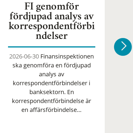
FI genomför
fördjupad analys av
korrespondentförbi
ndelser
2026-06-30
Finansinspektionen
2
ska genomföra en fördjupad
om 
analys av
ha
korrespondentförbindelser i
banksektorn. En
om
korrespondentförbindelse är
en affärsförbindelse…