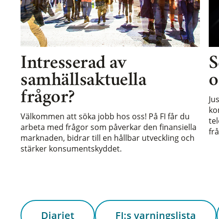
Intresserad av
S
samhällsaktuella
o
frågor?
Ju
ko
Välkommen att söka jobb hos oss! På FI får du
te
arbeta med frågor som påverkar den finansiella
frå
marknaden, bidrar till en hållbar utveckling och
stärker konsumentskyddet.
Diariet
FI:s varningslista