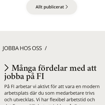
Allt publicerat
JOBBA HOS OSS
Många fördelar med att
Utvecklas på en
jobba på FI
På FI arbetar vi aktivt för att vara en modern
meningsfull och
arbetsplats där du som medarbetare trivs
och utvecklas. Vi har flexibel arbetstid och
flexibel