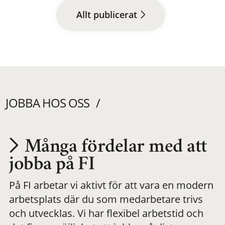
Allt publicerat
JOBBA HOS OSS
Många fördelar med att
Utvecklas på en
jobba på FI
På FI arbetar vi aktivt för att vara en modern
meningsfull och
arbetsplats där du som medarbetare trivs
och utvecklas. Vi har flexibel arbetstid och
flexibel