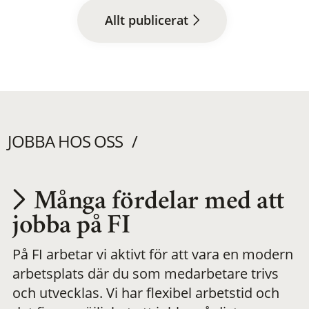
Allt publicerat
JOBBA HOS OSS
Många fördelar med att
Utvecklas på en
jobba på FI
På FI arbetar vi aktivt för att vara en modern
meningsfull och
arbetsplats där du som medarbetare trivs
och utvecklas. Vi har flexibel arbetstid och
flexibel