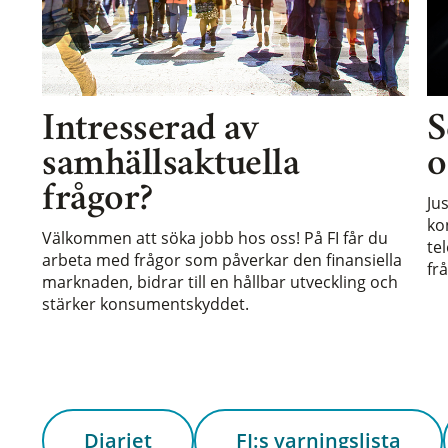
Intresserad av
S
samhällsaktuella
o
frågor?
Ju
ko
Välkommen att söka jobb hos oss! På FI får du
te
arbeta med frågor som påverkar den finansiella
frå
marknaden, bidrar till en hållbar utveckling och
stärker konsumentskyddet.
Diariet
FI:s varningslista