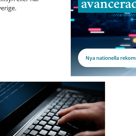
avancera
verige.
Nya nationella reko