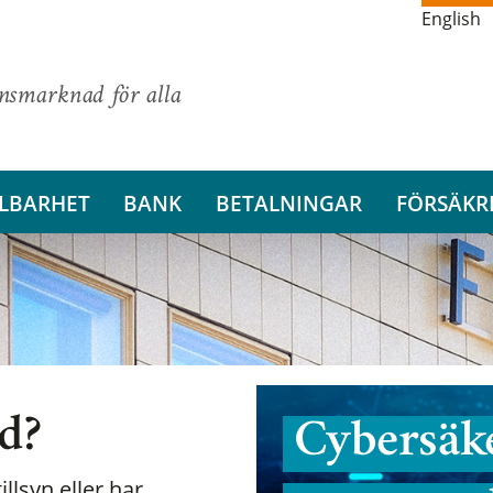
English
ansmarknad för alla
LBARHET
BANK
BETALNINGAR
FÖRSÄKR
nd?
Cybersäke
illsyn eller har