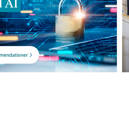
d AI
mmendationer