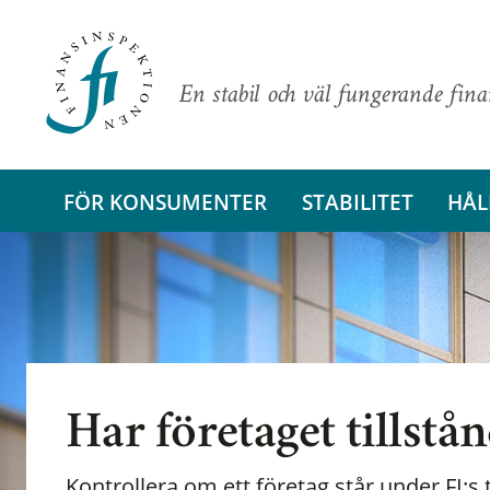
En stabil och väl fungerande fin
FÖR KONSUMENTER
STABILITET
HÅL
Har företaget tillstå
Kontrollera om ett företag står under FI:s t