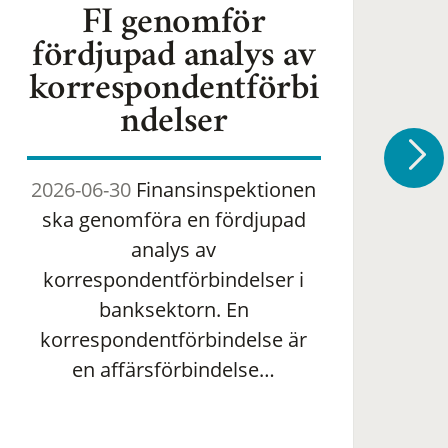
FI genomför
fördjupad analys av
korrespondentförbi
ndelser
2026-06-30
Finansinspektionen
2
ska genomföra en fördjupad
om 
analys av
ha
korrespondentförbindelser i
banksektorn. En
om
korrespondentförbindelse är
en affärsförbindelse…