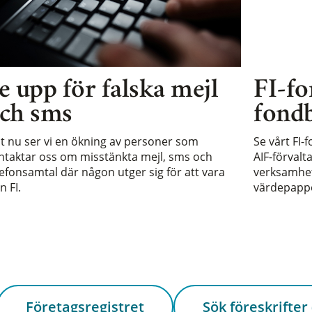
e upp för falska mejl
FI-fo
ch sms
fondb
st nu ser vi en ökning av personer som
Se vårt FI-
ntaktar oss om misstänkta mejl, sms och
AIF-förvalt
lefonsamtal där någon utger sig för att vara
verksamhet 
n FI.
värdepappe
Företagsregistret
Sök föreskrifter 