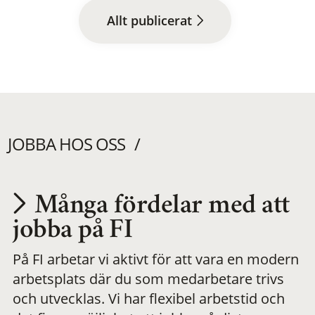
Allt publicerat
JOBBA HOS OSS
Många fördelar med att
Utvecklas på en
jobba på FI
På FI arbetar vi aktivt för att vara en modern
meningsfull och
arbetsplats där du som medarbetare trivs
och utvecklas. Vi har flexibel arbetstid och
flexibel