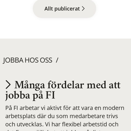
Allt publicerat
JOBBA HOS OSS
Många fördelar med att
Utvecklas på en
jobba på FI
På FI arbetar vi aktivt för att vara en modern
meningsfull och
arbetsplats där du som medarbetare trivs
och utvecklas. Vi har flexibel arbetstid och
flexibel