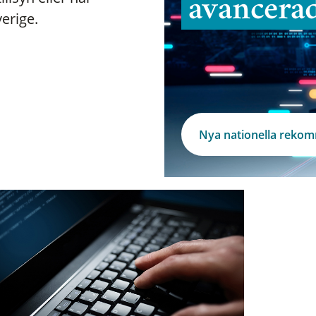
avancera
verige.
Nya nationella reko