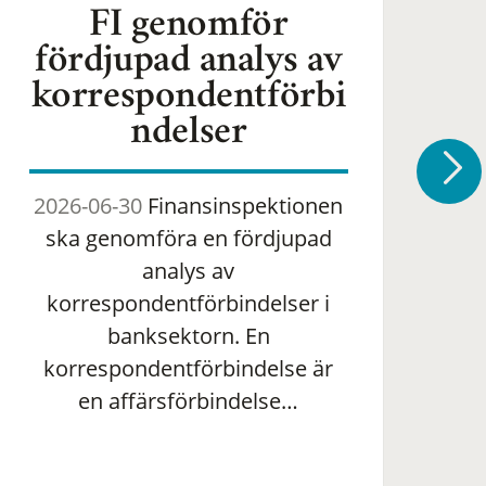
FI genomför
fördjupad analys av
korrespondentförbi
ndelser
2026-06-30
Finansinspektionen
2
ska genomföra en fördjupad
om 
analys av
ha
korrespondentförbindelser i
banksektorn. En
om
korrespondentförbindelse är
en affärsförbindelse…