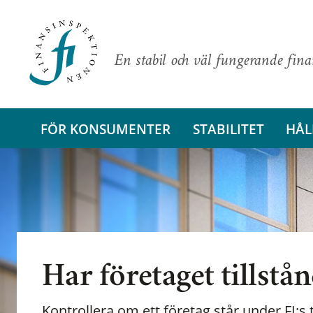
En stabil och väl fungerande fin
FÖR KONSUMENTER
STABILITET
HÅL
Har företaget tillstå
Kontrollera om ett företag står under FI:s t