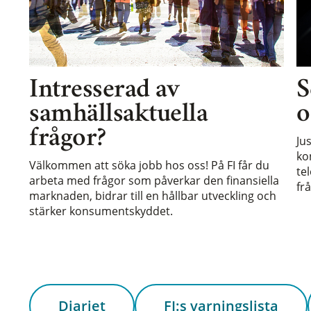
Intresserad av
S
samhällsaktuella
o
frågor?
Ju
ko
Välkommen att söka jobb hos oss! På FI får du
te
arbeta med frågor som påverkar den finansiella
frå
marknaden, bidrar till en hållbar utveckling och
stärker konsumentskyddet.
Diariet
FI:s varningslista