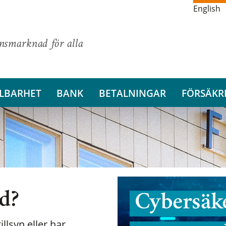
English
ansmarknad för alla
LBARHET
BANK
BETALNINGAR
FÖRSÄKR
nd?
Cybersäke
illsyn eller har