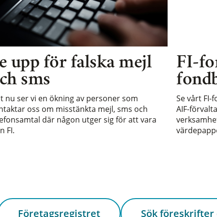
e upp för falska mejl
FI-fo
ch sms
fondb
st nu ser vi en ökning av personer som
Se vårt FI-
ntaktar oss om misstänkta mejl, sms och
AIF-förvalt
lefonsamtal där någon utger sig för att vara
verksamhet 
n FI.
värdepappe
Företagsregistret
Sök föreskrifter 