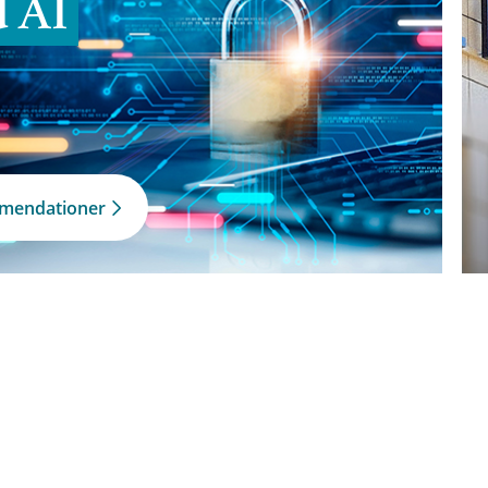
d AI
mmendationer