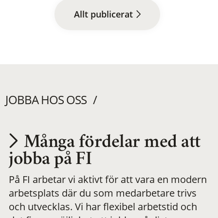
Allt publicerat
JOBBA HOS OSS
Många fördelar med att
Utvecklas på en
jobba på FI
På FI arbetar vi aktivt för att vara en modern
meningsfull och
arbetsplats där du som medarbetare trivs
och utvecklas. Vi har flexibel arbetstid och
flexibel