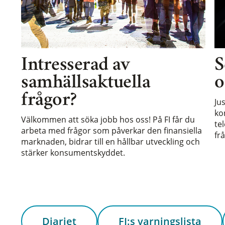
Intresserad av
S
samhällsaktuella
o
frågor?
Ju
ko
Välkommen att söka jobb hos oss! På FI får du
te
arbeta med frågor som påverkar den finansiella
frå
marknaden, bidrar till en hållbar utveckling och
stärker konsumentskyddet.
Diariet
FI:s varningslista