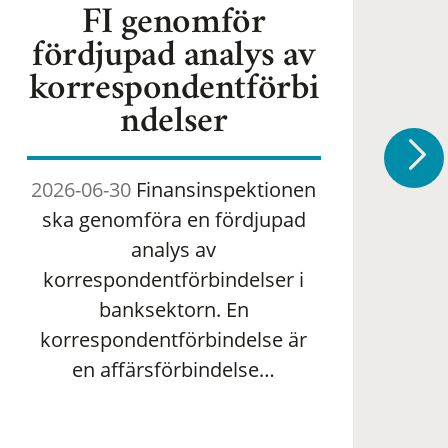
FI genomför
fördjupad analys av
korrespondentförbi
ndelser
2026-06-30
Finansinspektionen
2
ska genomföra en fördjupad
om 
analys av
ha
korrespondentförbindelser i
banksektorn. En
om
korrespondentförbindelse är
en affärsförbindelse…