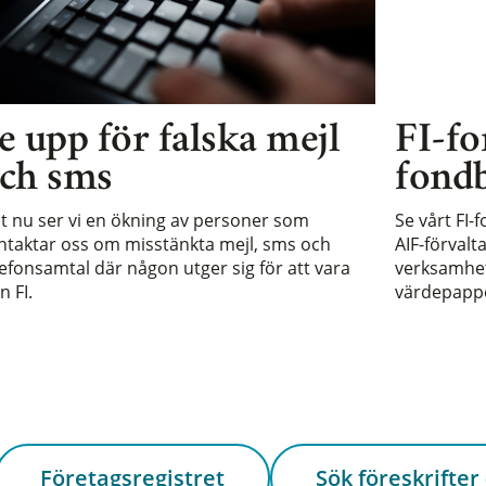
e upp för falska mejl
FI-fo
ch sms
fondb
st nu ser vi en ökning av personer som
Se vårt FI-
ntaktar oss om misstänkta mejl, sms och
AIF-förvalt
lefonsamtal där någon utger sig för att vara
verksamhet 
n FI.
värdepappe
Företagsregistret
Sök föreskrifter 