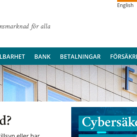
English
ansmarknad för alla
LBARHET
BANK
BETALNINGAR
FÖRSÄKR
nd?
Cybersäke
illsyn eller har