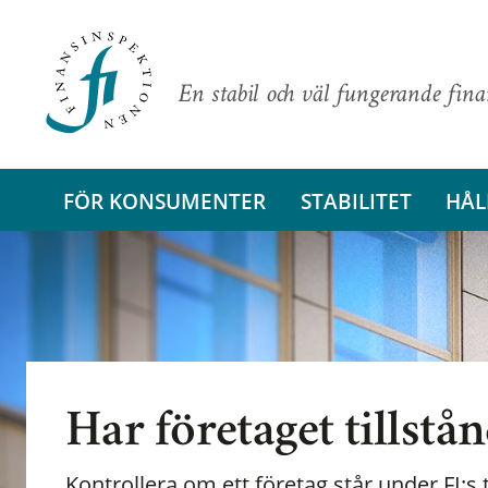
En stabil och väl fungerande fin
FÖR KONSUMENTER
STABILITET
HÅL
Har företaget tillstå
Kontrollera om ett företag står under FI:s t