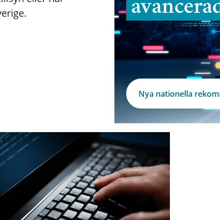
avancera
verige.
Nya nationella reko