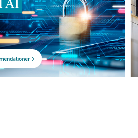
d AI
mmendationer