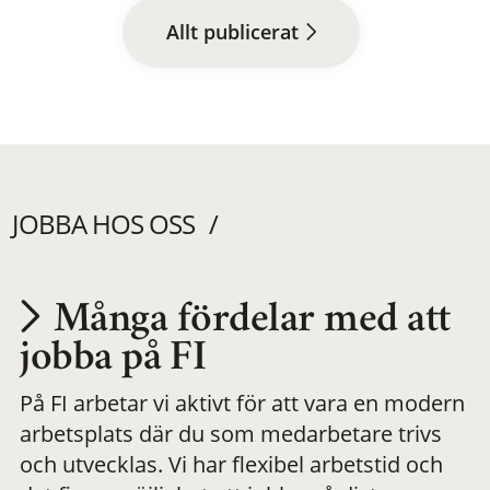
Allt publicerat
JOBBA HOS OSS
Många fördelar med att
Utvecklas på en
jobba på FI
På FI arbetar vi aktivt för att vara en modern
meningsfull och
arbetsplats där du som medarbetare trivs
och utvecklas. Vi har flexibel arbetstid och
flexibel