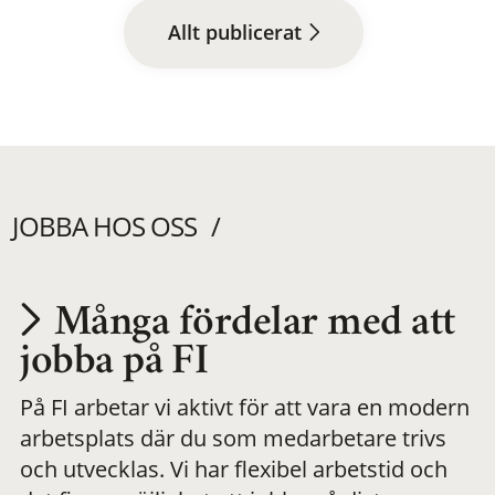
Allt publicerat
JOBBA HOS OSS
Många fördelar med att
Utvecklas på en
jobba på FI
På FI arbetar vi aktivt för att vara en modern
meningsfull och
arbetsplats där du som medarbetare trivs
och utvecklas. Vi har flexibel arbetstid och
flexibel