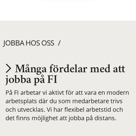
JOBBA HOS OSS
Många fördelar med att
Utvecklas på en
jobba på FI
På FI arbetar vi aktivt för att vara en modern
meningsfull och
arbetsplats där du som medarbetare trivs
och utvecklas. Vi har flexibel arbetstid och
flexibel
det finns möjlighet att jobba på distans.
arbetsplats