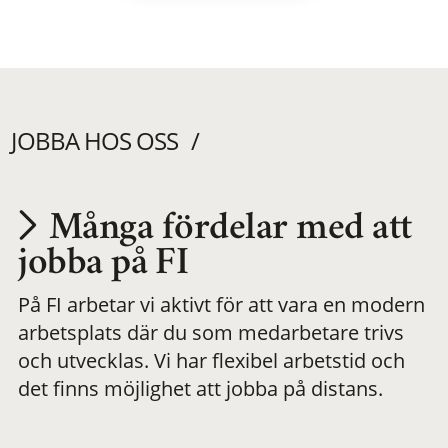
JOBBA HOS OSS
Många fördelar med att
Utvecklas på en
jobba på FI
På FI arbetar vi aktivt för att vara en modern
meningsfull och
arbetsplats där du som medarbetare trivs
och utvecklas. Vi har flexibel arbetstid och
flexibel
det finns möjlighet att jobba på distans.
arbetsplats