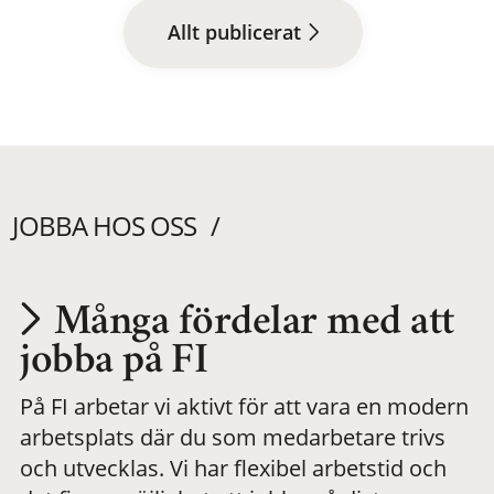
Allt publicerat
JOBBA HOS OSS
Många fördelar med att
Utvecklas på en
jobba på FI
På FI arbetar vi aktivt för att vara en modern
meningsfull och
arbetsplats där du som medarbetare trivs
och utvecklas. Vi har flexibel arbetstid och
flexibel