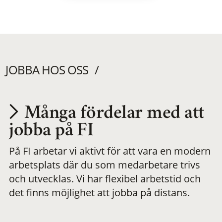
JOBBA HOS OSS
Många fördelar med att
Utvecklas på en
jobba på FI
På FI arbetar vi aktivt för att vara en modern
meningsfull och
arbetsplats där du som medarbetare trivs
och utvecklas. Vi har flexibel arbetstid och
flexibel
det finns möjlighet att jobba på distans.
arbetsplats