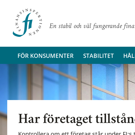
En stabil och väl fungerande fin
FÖR KONSUMENTER
STABILITET
HÅL
Har företaget tillstå
Kontrollera om ett företag står under FI:s t