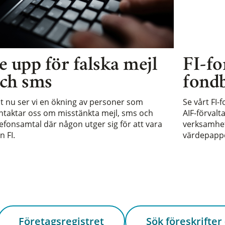
e upp för falska mejl
FI-fo
ch sms
fondb
st nu ser vi en ökning av personer som
Se vårt FI-
ntaktar oss om misstänkta mejl, sms och
AIF-förvalt
lefonsamtal där någon utger sig för att vara
verksamhet 
n FI.
värdepappe
Företagsregistret
Sök föreskrifter 