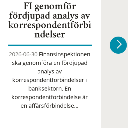
FI genomför
fördjupad analys av
korrespondentförbi
ndelser
2026-06-30
Finansinspektionen
2
ska genomföra en fördjupad
om 
analys av
ha
korrespondentförbindelser i
banksektorn. En
om
korrespondentförbindelse är
en affärsförbindelse…