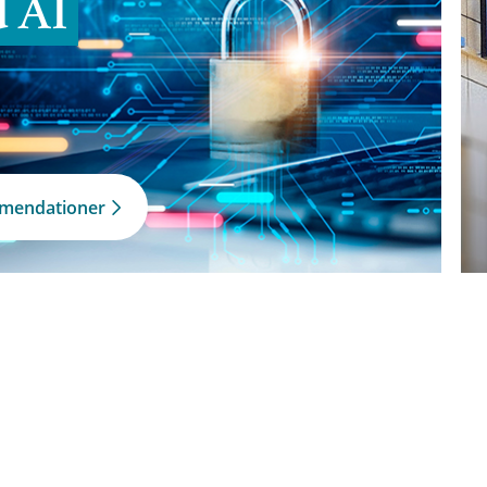
d AI
mmendationer