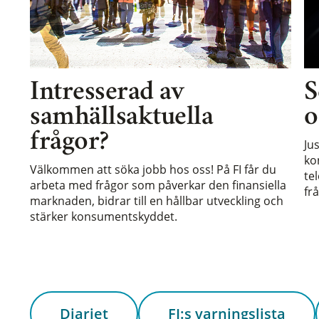
Intresserad av
S
samhällsaktuella
o
frågor?
Ju
ko
Välkommen att söka jobb hos oss! På FI får du
te
arbeta med frågor som påverkar den finansiella
frå
marknaden, bidrar till en hållbar utveckling och
stärker konsumentskyddet.
Diariet
FI:s varningslista