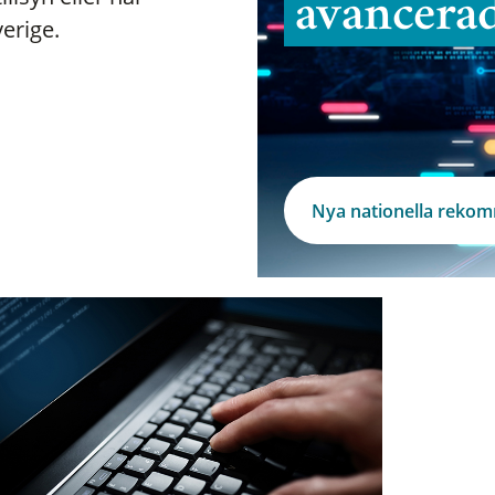
avancera
verige.
Nya nationella reko