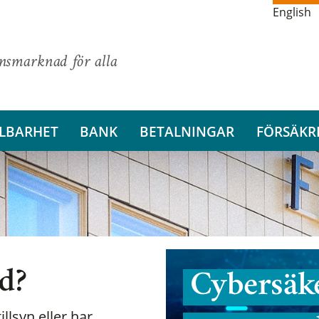
English
ansmarknad för alla
LBARHET
BANK
BETALNINGAR
FÖRSÄKR
nd?
Cybersäke
illsyn eller har