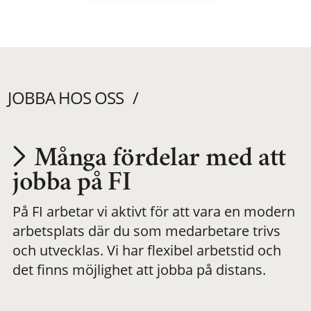
JOBBA HOS OSS
Många fördelar med att
Utvecklas på en
jobba på FI
På FI arbetar vi aktivt för att vara en modern
meningsfull och
arbetsplats där du som medarbetare trivs
och utvecklas. Vi har flexibel arbetstid och
flexibel
det finns möjlighet att jobba på distans.
arbetsplats