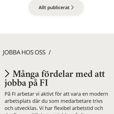
Allt publicerat
JOBBA HOS OSS
Många fördelar med att
Utvecklas på en
jobba på FI
På FI arbetar vi aktivt för att vara en modern
meningsfull och
arbetsplats där du som medarbetare trivs
och utvecklas. Vi har flexibel arbetstid och
flexibel