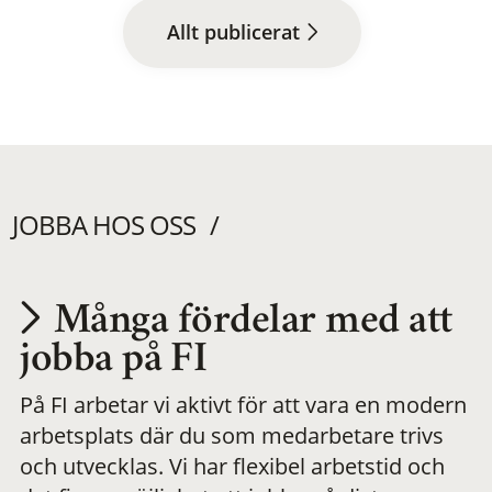
Allt publicerat
JOBBA HOS OSS
Många fördelar med att
Utvecklas på en
jobba på FI
På FI arbetar vi aktivt för att vara en modern
meningsfull och
arbetsplats där du som medarbetare trivs
och utvecklas. Vi har flexibel arbetstid och
flexibel