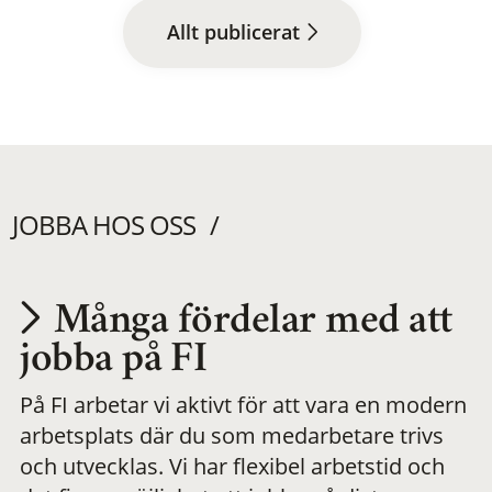
Allt publicerat
JOBBA HOS OSS
Många fördelar med att
Utvecklas på en
jobba på FI
På FI arbetar vi aktivt för att vara en modern
meningsfull och
arbetsplats där du som medarbetare trivs
och utvecklas. Vi har flexibel arbetstid och
flexibel