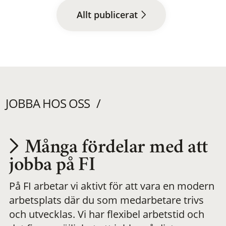
Allt publicerat
JOBBA HOS OSS
Många fördelar med att
Utvecklas på en
jobba på FI
På FI arbetar vi aktivt för att vara en modern
meningsfull och
arbetsplats där du som medarbetare trivs
och utvecklas. Vi har flexibel arbetstid och
flexibel