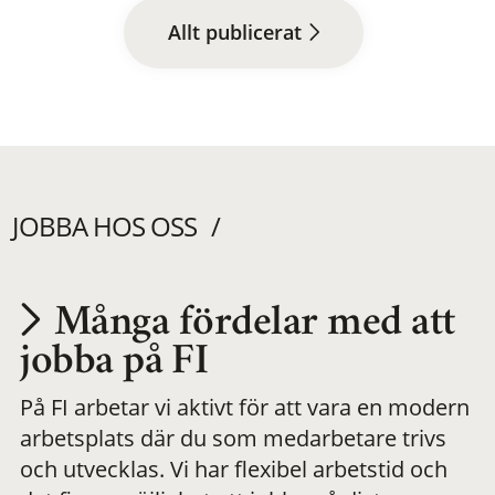
Allt publicerat
JOBBA HOS OSS
Många fördelar med att
Utvecklas på en
jobba på FI
På FI arbetar vi aktivt för att vara en modern
meningsfull och
arbetsplats där du som medarbetare trivs
och utvecklas. Vi har flexibel arbetstid och
flexibel