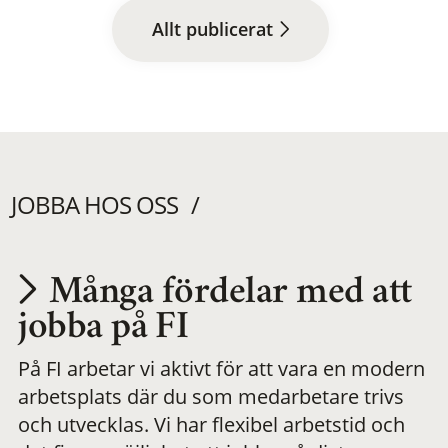
Allt publicerat
JOBBA HOS OSS
Många fördelar med att
Utvecklas på en
jobba på FI
På FI arbetar vi aktivt för att vara en modern
meningsfull och
arbetsplats där du som medarbetare trivs
och utvecklas. Vi har flexibel arbetstid och
flexibel