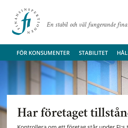
En stabil och väl fungerande fin
FÖR KONSUMENTER
STABILITET
HÅL
Har företaget tillstå
Kontrollera om ett företag står under FI:s t