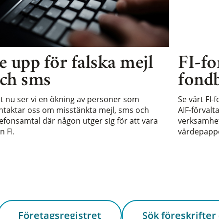
e upp för falska mejl
FI-fo
ch sms
fondb
st nu ser vi en ökning av personer som
Se vårt FI-
ntaktar oss om misstänkta mejl, sms och
AIF-förvalt
lefonsamtal där någon utger sig för att vara
verksamhet 
n FI.
värdepappe
Företagsregistret
Sök föreskrifter 