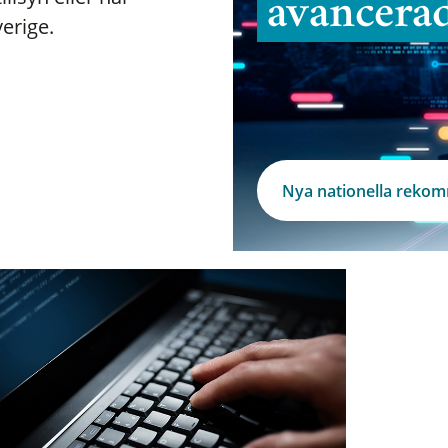
avancera
verige.
Nya nationella reko