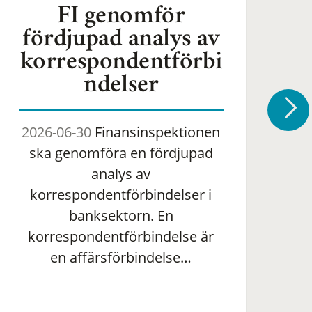
FI genomför
fördjupad analys av
korrespondentförbi
ndelser
2026-06-30
Finansinspektionen
2
ska genomföra en fördjupad
om 
analys av
ha
korrespondentförbindelser i
banksektorn. En
om
korrespondentförbindelse är
en affärsförbindelse…