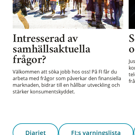
Intresserad av
S
samhällsaktuella
o
frågor?
Ju
ko
Välkommen att söka jobb hos oss! På FI får du
te
arbeta med frågor som påverkar den finansiella
frå
marknaden, bidrar till en hållbar utveckling och
stärker konsumentskyddet.
Diariet
FI:s varningslista