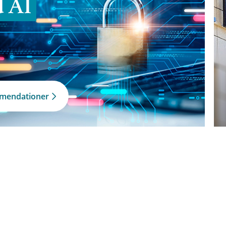
d AI
mmendationer