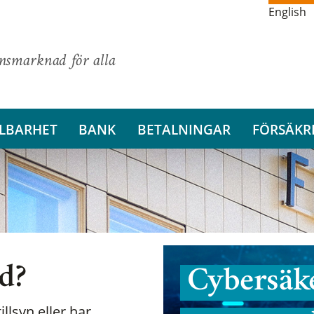
English
ansmarknad för alla
LBARHET
BANK
BETALNINGAR
FÖRSÄKR
nd?
Cybersäke
illsyn eller har