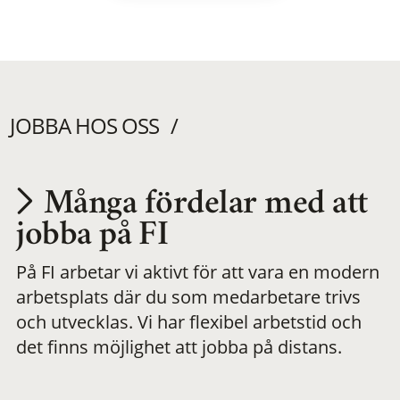
JOBBA HOS OSS
Många fördelar med att
Utvecklas på en
jobba på FI
På FI arbetar vi aktivt för att vara en modern
meningsfull och
arbetsplats där du som medarbetare trivs
och utvecklas. Vi har flexibel arbetstid och
flexibel
det finns möjlighet att jobba på distans.
arbetsplats