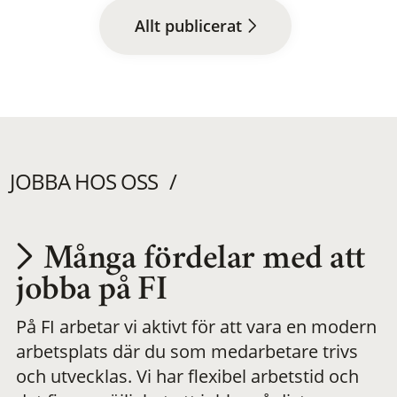
Allt publicerat
JOBBA HOS OSS
Många fördelar med att
Utvecklas på en
jobba på FI
På FI arbetar vi aktivt för att vara en modern
meningsfull och
arbetsplats där du som medarbetare trivs
och utvecklas. Vi har flexibel arbetstid och
flexibel