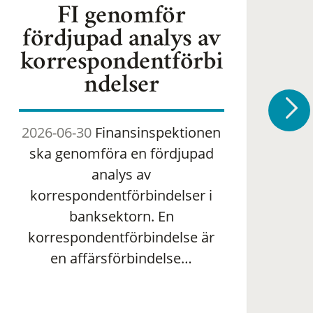
FI genomför
fördjupad analys av
korrespondentförbi
ndelser
2026-06-30
Finansinspektionen
2
ska genomföra en fördjupad
om 
analys av
ha
korrespondentförbindelser i
banksektorn. En
om
korrespondentförbindelse är
en affärsförbindelse…