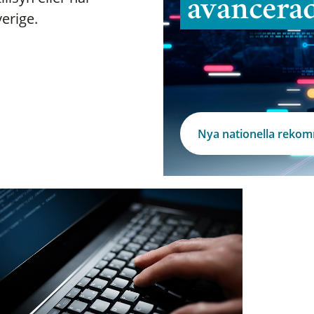
avancera
verige.
Nya nationella reko