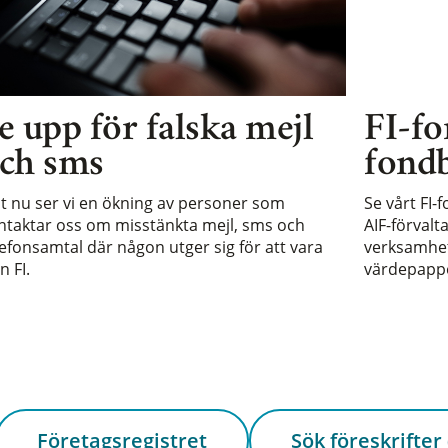
e upp för falska mejl
FI-fo
ch sms
fondb
st nu ser vi en ökning av personer som
Se vårt FI-
ntaktar oss om misstänkta mejl, sms och
AIF-förvalt
lefonsamtal där någon utger sig för att vara
verksamhet 
n FI.
värdepappe
Företagsregistret
Sök föreskrifter 