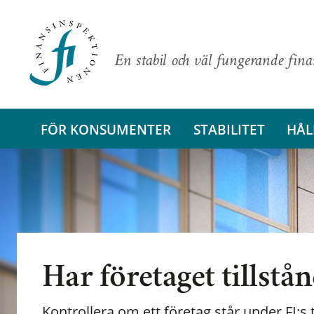
En stabil och väl fungerande fin
FÖR KONSUMENTER
STABILITET
HÅL
Har företaget tillstå
Kontrollera om ett företag står under FI:s t