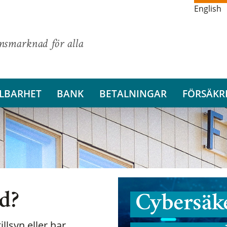
English
ansmarknad för alla
LBARHET
BANK
BETALNINGAR
FÖRSÄKR
nd?
Cybersäke
illsyn eller har