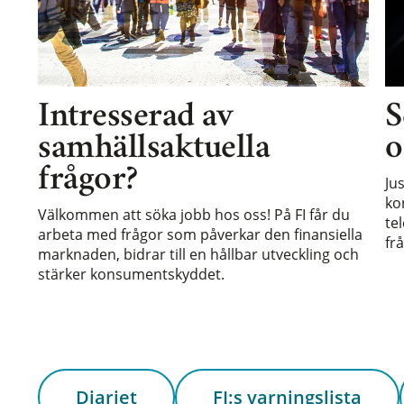
Intresserad av
S
samhällsaktuella
o
frågor?
Ju
ko
Välkommen att söka jobb hos oss! På FI får du
te
arbeta med frågor som påverkar den finansiella
frå
marknaden, bidrar till en hållbar utveckling och
stärker konsumentskyddet.
Diariet
FI:s varningslista