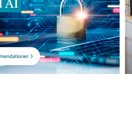
d AI
mmendationer