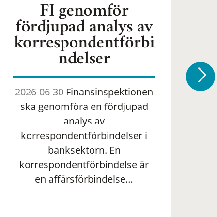
FI genomför
fördjupad analys av
korrespondentförbi
ndelser
2026-06-30
Finansinspektionen
2
ska genomföra en fördjupad
om 
analys av
ha
korrespondentförbindelser i
banksektorn. En
om
korrespondentförbindelse är
en affärsförbindelse…