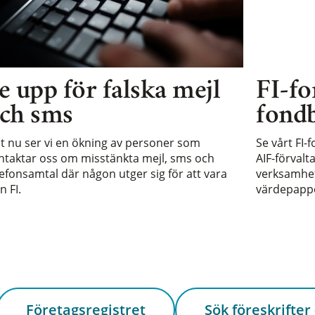
e upp för falska mejl
FI-fo
ch sms
fondb
st nu ser vi en ökning av personer som
Se vårt FI-
ntaktar oss om misstänkta mejl, sms och
AIF-förvalt
lefonsamtal där någon utger sig för att vara
verksamhet 
n FI.
värdepappe
Företagsregistret
Sök föreskrifter 