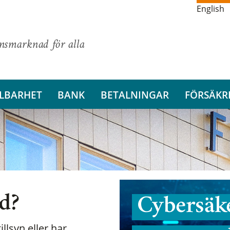
English
ansmarknad för alla
LBARHET
BANK
BETALNINGAR
FÖRSÄKR
nd?
Cybersäke
illsyn eller har