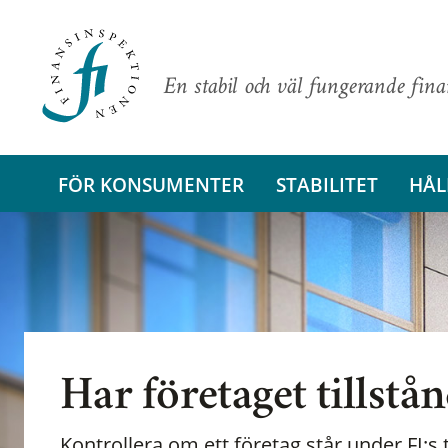
En stabil och väl fungerande fin
FÖR KONSUMENTER
STABILITET
HÅL
Har företaget tillstå
Kontrollera om ett företag står under FI:s t