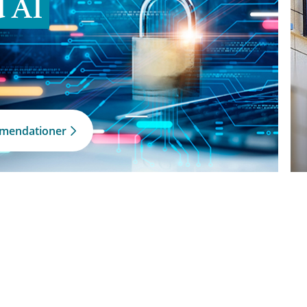
d AI
mmendationer