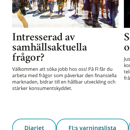
Intresserad av
S
samhällsaktuella
o
frågor?
Ju
ko
Välkommen att söka jobb hos oss! På FI får du
te
arbeta med frågor som påverkar den finansiella
frå
marknaden, bidrar till en hållbar utveckling och
stärker konsumentskyddet.
Diariet
FI:s varningslista