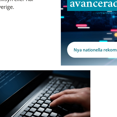
avancera
verige.
Nya nationella reko