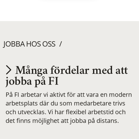
JOBBA HOS OSS
Många fördelar med att
Utvecklas på en
jobba på FI
På FI arbetar vi aktivt för att vara en modern
meningsfull och
arbetsplats där du som medarbetare trivs
och utvecklas. Vi har flexibel arbetstid och
flexibel
det finns möjlighet att jobba på distans.
arbetsplats