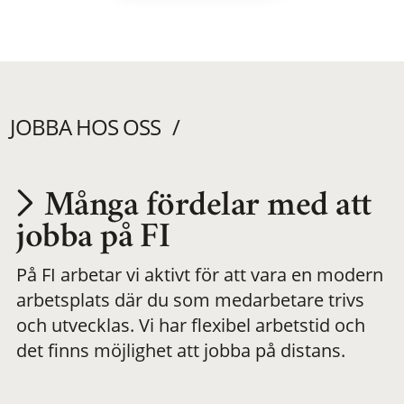
JOBBA HOS OSS
Många fördelar med att
Utvecklas på en
jobba på FI
På FI arbetar vi aktivt för att vara en modern
meningsfull och
arbetsplats där du som medarbetare trivs
och utvecklas. Vi har flexibel arbetstid och
flexibel
det finns möjlighet att jobba på distans.
arbetsplats