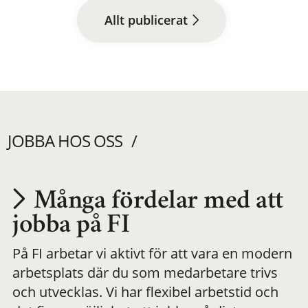
Allt publicerat
JOBBA HOS OSS
Många fördelar med att
Utvecklas på en
jobba på FI
På FI arbetar vi aktivt för att vara en modern
meningsfull och
arbetsplats där du som medarbetare trivs
och utvecklas. Vi har flexibel arbetstid och
flexibel