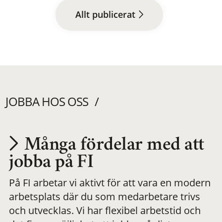
Allt publicerat
JOBBA HOS OSS
Många fördelar med att
Utvecklas på en
jobba på FI
På FI arbetar vi aktivt för att vara en modern
meningsfull och
arbetsplats där du som medarbetare trivs
och utvecklas. Vi har flexibel arbetstid och
flexibel