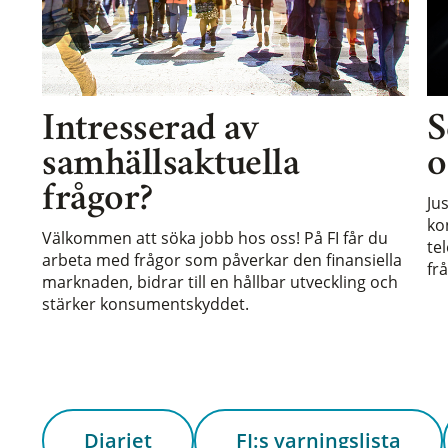
Intresserad av
S
samhällsaktuella
o
frågor?
Ju
ko
Välkommen att söka jobb hos oss! På FI får du
te
arbeta med frågor som påverkar den finansiella
frå
marknaden, bidrar till en hållbar utveckling och
stärker konsumentskyddet.
Diariet
FI:s varningslista