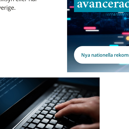
avancera
verige.
Nya nationella reko