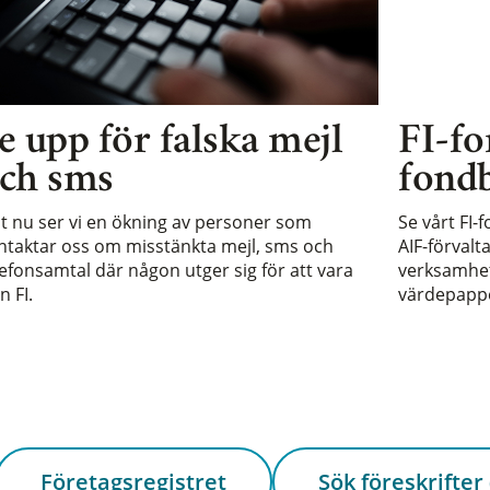
e upp för falska mejl
FI-fo
ch sms
fondb
st nu ser vi en ökning av personer som
Se vårt FI-
ntaktar oss om misstänkta mejl, sms och
AIF-förvalt
lefonsamtal där någon utger sig för att vara
verksamhet 
n FI.
värdepappe
Företagsregistret
Sök föreskrifter 