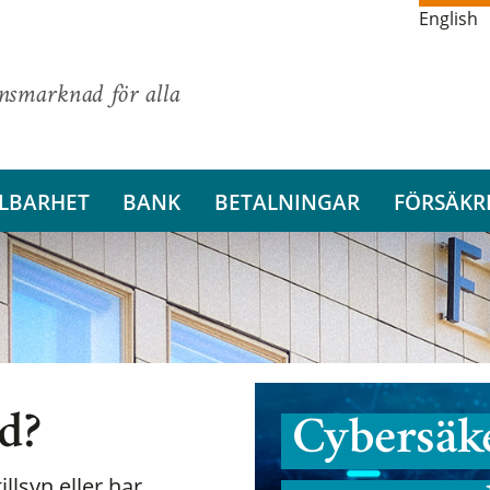
English
ansmarknad för alla
LBARHET
BANK
BETALNINGAR
FÖRSÄKR
nd?
Cybersäke
illsyn eller har