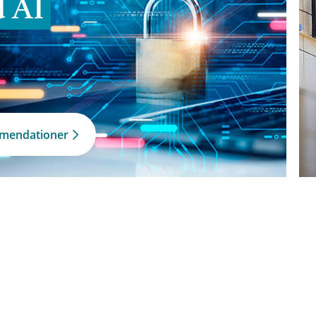
d AI
mmendationer