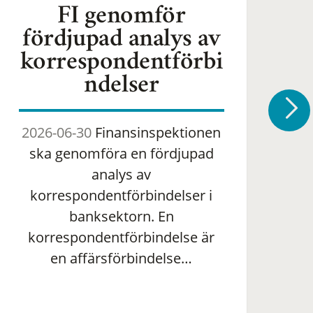
FI genomför
fördjupad analys av
korrespondentförbi
ndelser
2026-06-30
Finansinspektionen
2
ska genomföra en fördjupad
om 
analys av
ha
korrespondentförbindelser i
banksektorn. En
om
korrespondentförbindelse är
en affärsförbindelse…