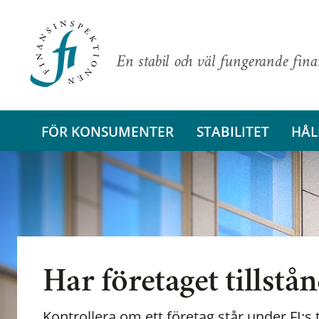
En stabil och väl fungerande fin
FÖR KONSUMENTER
STABILITET
HÅL
Har företaget tillstå
Kontrollera om ett företag står under FI:s t