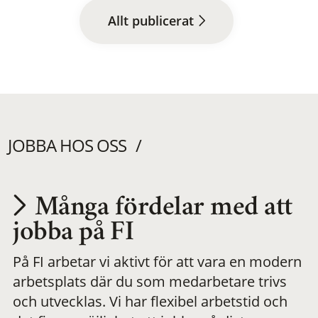
Allt publicerat
JOBBA HOS OSS
Många fördelar med att
Utvecklas på en
jobba på FI
På FI arbetar vi aktivt för att vara en modern
meningsfull och
arbetsplats där du som medarbetare trivs
och utvecklas. Vi har flexibel arbetstid och
flexibel