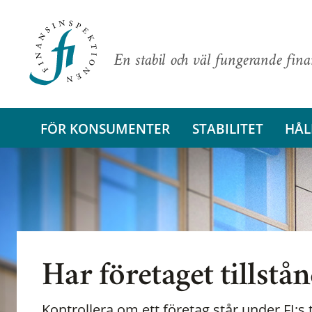
En stabil och väl fungerande fin
FÖR KONSUMENTER
STABILITET
HÅL
Har företaget tillstå
Kontrollera om ett företag står under FI:s t