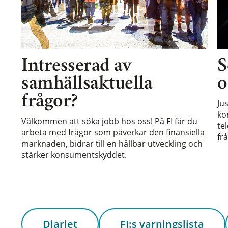
Intresserad av
S
samhällsaktuella
o
frågor?
Ju
ko
Välkommen att söka jobb hos oss! På FI får du
te
arbeta med frågor som påverkar den finansiella
frå
marknaden, bidrar till en hållbar utveckling och
stärker konsumentskyddet.
Diariet
FI:s varningslista