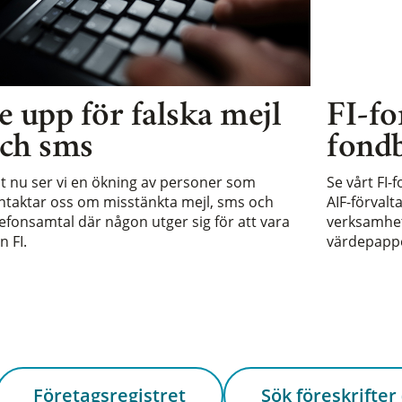
e upp för falska mejl
FI-fo
ch sms
fondb
st nu ser vi en ökning av personer som
Se vårt FI-
ntaktar oss om misstänkta mejl, sms och
AIF-förvalt
lefonsamtal där någon utger sig för att vara
verksamhet 
n FI.
värdepappe
Företagsregistret
Sök föreskrifter 