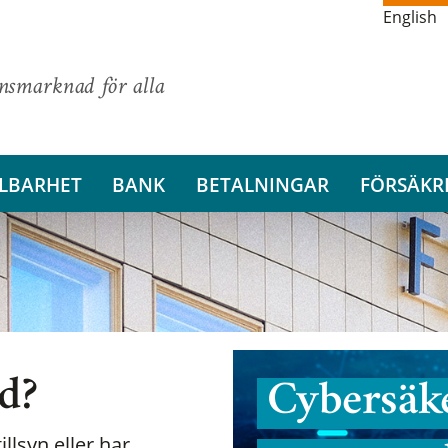
English
ansmarknad för alla
LBARHET
BANK
BETALNINGAR
FÖRSÄKR
nd?
Cybersäke
illsyn eller har