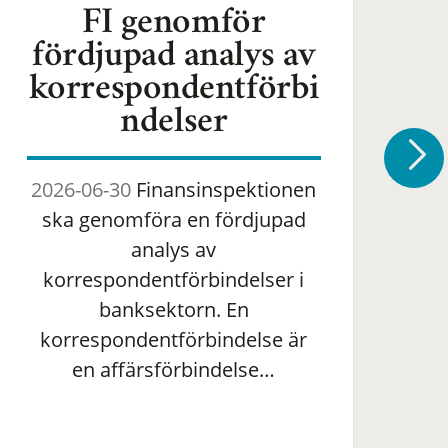
FI genomför
fördjupad analys av
korrespondentförbi
ndelser
2026-06-30
Finansinspektionen
2
ska genomföra en fördjupad
om 
analys av
ha
korrespondentförbindelser i
banksektorn. En
om
korrespondentförbindelse är
en affärsförbindelse…