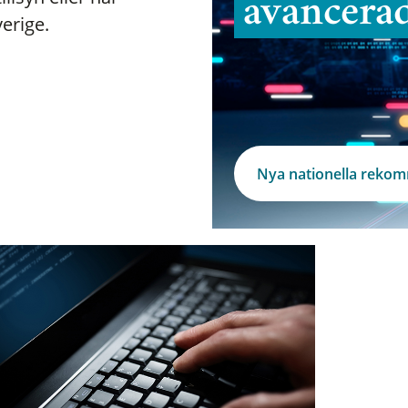
avancera
verige.
Nya nationella reko