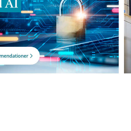
d AI
mmendationer