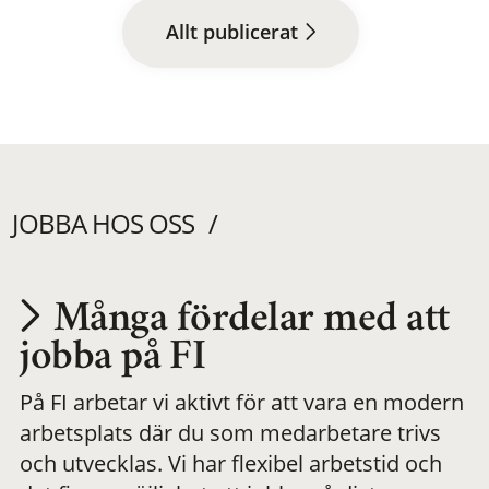
Allt publicerat
JOBBA HOS OSS
Många fördelar med att
Utvecklas på en
jobba på FI
På FI arbetar vi aktivt för att vara en modern
meningsfull och
arbetsplats där du som medarbetare trivs
och utvecklas. Vi har flexibel arbetstid och
flexibel