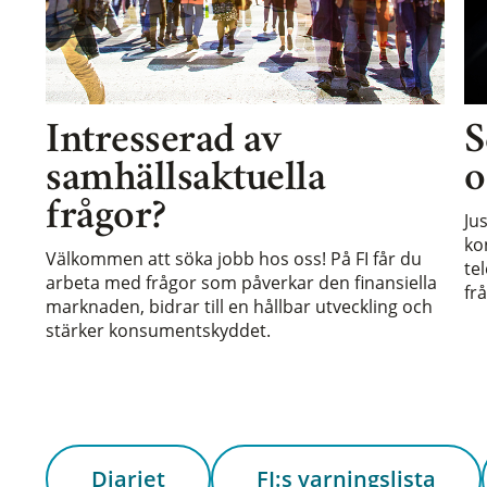
Intresserad av
S
samhällsaktuella
o
frågor?
Ju
ko
Välkommen att söka jobb hos oss! På FI får du
te
arbeta med frågor som påverkar den finansiella
frå
marknaden, bidrar till en hållbar utveckling och
stärker konsumentskyddet.
Diariet
FI:s varningslista