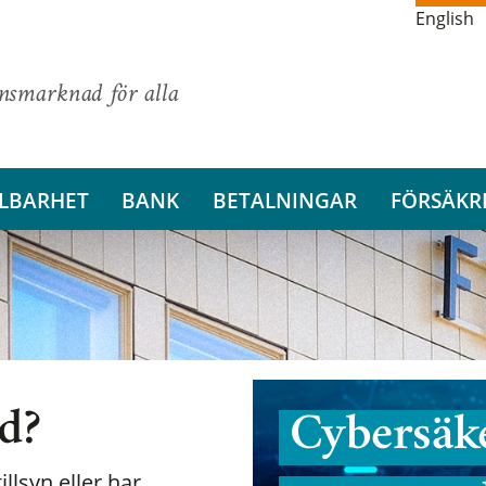
English
ansmarknad för alla
LBARHET
BANK
BETALNINGAR
FÖRSÄKR
nd?
Cybersäke
illsyn eller har