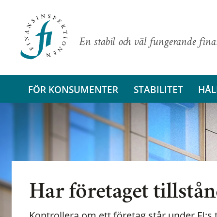
En stabil och väl fungerande fin
FÖR KONSUMENTER
STABILITET
HÅL
Har företaget tillstå
Kontrollera om ett företag står under FI:s t