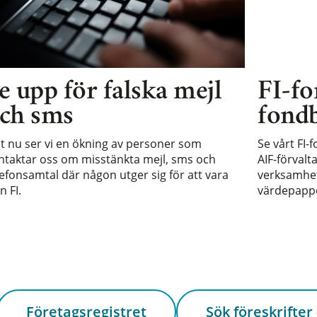
e upp för falska mejl
FI-fo
ch sms
fondb
st nu ser vi en ökning av personer som
Se vårt FI-
ntaktar oss om misstänkta mejl, sms och
AIF-förvalt
lefonsamtal där någon utger sig för att vara
verksamhet 
n FI.
värdepappe
Företagsregistret
Sök föreskrifter 