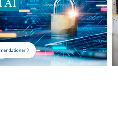
d AI
mmendationer