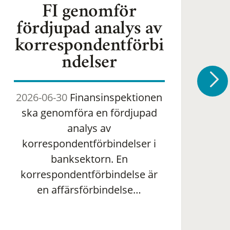
FI genomför
fördjupad analys av
korrespondentförbi
ndelser
2026-06-30
Finansinspektionen
2
ska genomföra en fördjupad
om 
analys av
ha
korrespondentförbindelser i
banksektorn. En
om
korrespondentförbindelse är
en affärsförbindelse…