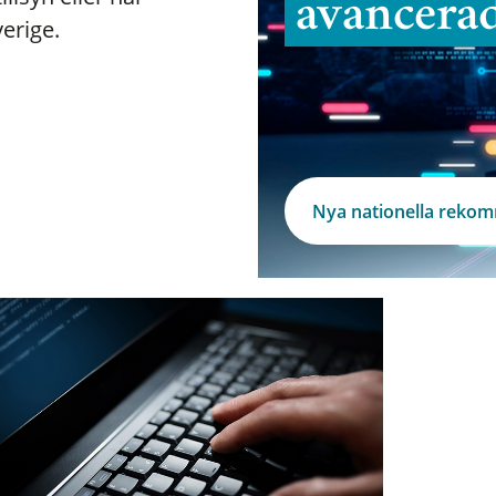
avancera
verige.
Nya nationella reko