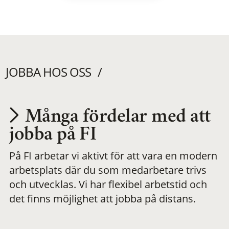
JOBBA HOS OSS
Många fördelar med att
Utvecklas på en
jobba på FI
På FI arbetar vi aktivt för att vara en modern
meningsfull och
arbetsplats där du som medarbetare trivs
och utvecklas. Vi har flexibel arbetstid och
flexibel
det finns möjlighet att jobba på distans.
arbetsplats