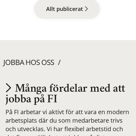
Allt publicerat
JOBBA HOS OSS
Många fördelar med att
Utvecklas på en
jobba på FI
På FI arbetar vi aktivt för att vara en modern
meningsfull och
arbetsplats där du som medarbetare trivs
och utvecklas. Vi har flexibel arbetstid och
flexibel