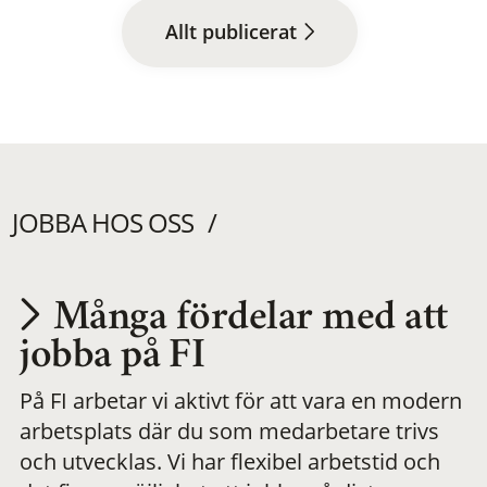
Allt publicerat
JOBBA HOS OSS
Många fördelar med att
Utvecklas på en
jobba på FI
På FI arbetar vi aktivt för att vara en modern
meningsfull och
arbetsplats där du som medarbetare trivs
och utvecklas. Vi har flexibel arbetstid och
flexibel