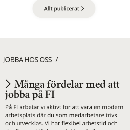
Allt publicerat
JOBBA HOS OSS
Många fördelar med att
Utvecklas på en
jobba på FI
På FI arbetar vi aktivt för att vara en modern
meningsfull och
arbetsplats där du som medarbetare trivs
och utvecklas. Vi har flexibel arbetstid och
flexibel