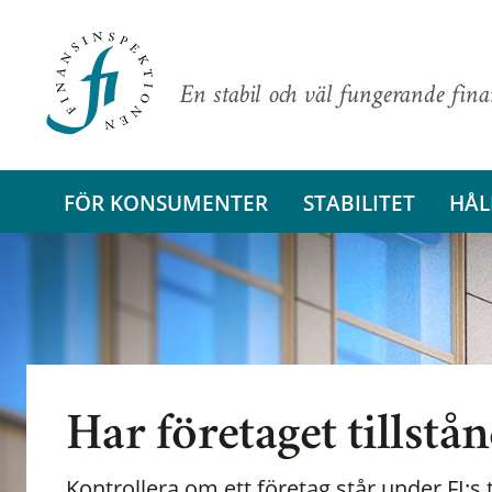
En stabil och väl fungerande fin
FÖR KONSUMENTER
STABILITET
HÅL
Har företaget tillstå
Kontrollera om ett företag står under FI:s t