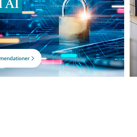
d AI
mmendationer