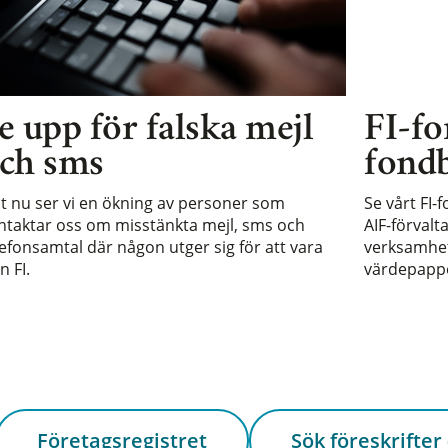
e upp för falska mejl
FI-fo
ch sms
fondb
st nu ser vi en ökning av personer som
Se vårt FI-
ntaktar oss om misstänkta mejl, sms och
AIF-förvalt
lefonsamtal där någon utger sig för att vara
verksamhet 
n FI.
värdepappe
Företagsregistret
Sök föreskrifter 