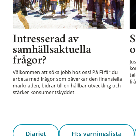
Intresserad av
S
samhällsaktuella
o
frågor?
Ju
ko
Välkommen att söka jobb hos oss! På FI får du
te
arbeta med frågor som påverkar den finansiella
frå
marknaden, bidrar till en hållbar utveckling och
stärker konsumentskyddet.
Diariet
FI:s varningslista