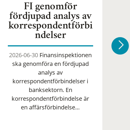
FI genomför
fördjupad analys av
korrespondentförbi
ndelser
2026-06-30
Finansinspektionen
2
ska genomföra en fördjupad
om 
analys av
ha
korrespondentförbindelser i
banksektorn. En
om
korrespondentförbindelse är
en affärsförbindelse…