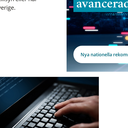
avancera
verige.
Nya nationella reko