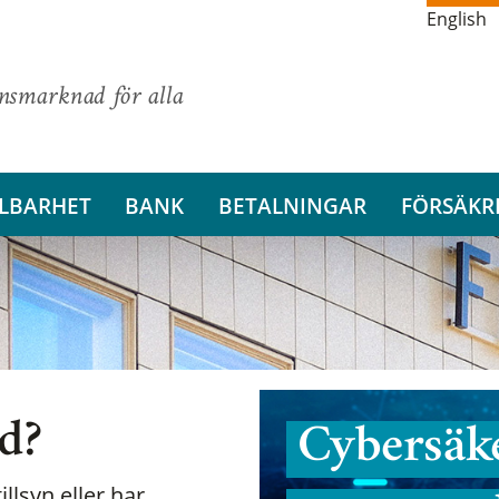
English
ansmarknad för alla
LBARHET
BANK
BETALNINGAR
FÖRSÄKR
nd?
Cybersäke
illsyn eller har