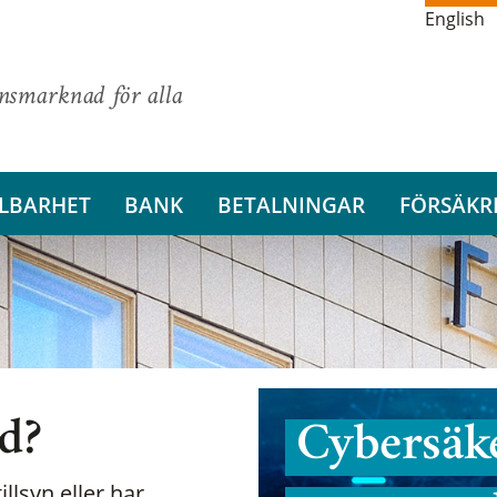
English
ansmarknad för alla
LBARHET
BANK
BETALNINGAR
FÖRSÄKR
nd?
Cybersäke
illsyn eller har