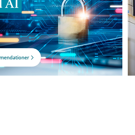
d AI
mmendationer