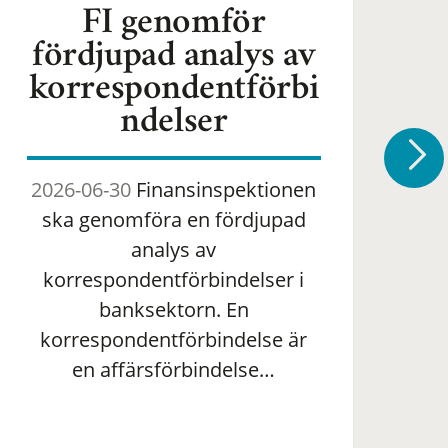
FI genomför
fördjupad analys av
korrespondentförbi
ndelser
2026-06-30
Finansinspektionen
2
ska genomföra en fördjupad
om 
analys av
ha
korrespondentförbindelser i
banksektorn. En
om
korrespondentförbindelse är
en affärsförbindelse…