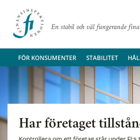
En stabil och väl fungerande fin
FÖR KONSUMENTER
STABILITET
HÅL
Har företaget tillstå
Kontrollera om ett företag står under FI:s t