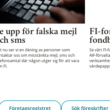
e upp för falska mejl
FI-fo
ch sms
fondb
st nu ser vi en ökning av personer som
Se vårt FI-
ntaktar oss om misstänkta mejl, sms och
AIF-förvalt
lefonsamtal där någon utger sig för att vara
verksamhet 
n FI.
värdepappe
Företagsregistret
Sök föreskrifter 