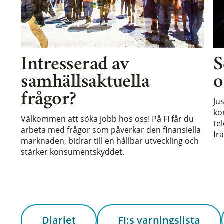
Intresserad av
S
samhällsaktuella
o
frågor?
Ju
ko
Välkommen att söka jobb hos oss! På FI får du
te
arbeta med frågor som påverkar den finansiella
frå
marknaden, bidrar till en hållbar utveckling och
stärker konsumentskyddet.
Diariet
FI:s varningslista