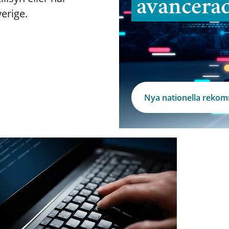
avancera
verige.
Nya nationella reko