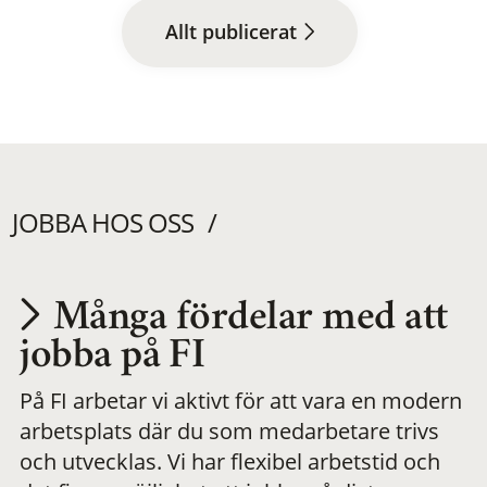
Allt publicerat
JOBBA HOS OSS
Många fördelar med att
Utvecklas på en
jobba på FI
På FI arbetar vi aktivt för att vara en modern
meningsfull och
arbetsplats där du som medarbetare trivs
och utvecklas. Vi har flexibel arbetstid och
flexibel